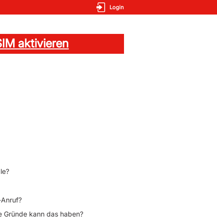
Login
IM aktivieren
ale?
-Anruf?
che Gründe kann das haben?